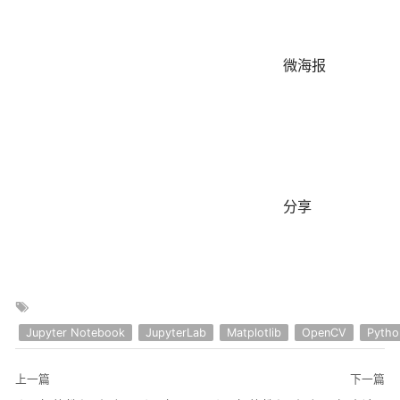
微海报
分享
Jupyter Notebook
JupyterLab
Matplotlib
OpenCV
Pytho
上一篇
下一篇