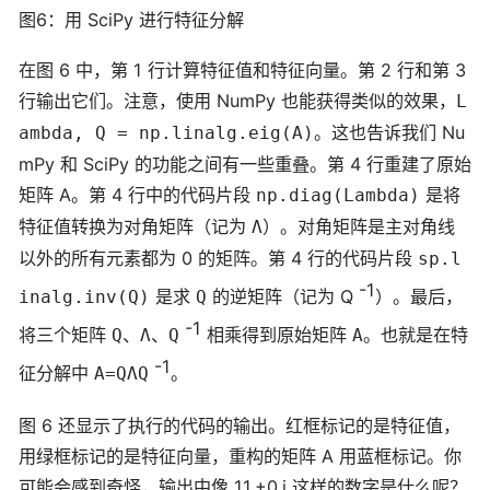
图6：用 SciPy 进行特征分解
在图 6 中，第 1 行计算特征值和特征向量。第 2 行和第 3
行输出它们。注意，使用 NumPy 也能获得类似的效果，
L
。这也告诉我们 Nu
ambda, Q = np.linalg.eig(A)
mPy 和 SciPy 的功能之间有一些重叠。第 4 行重建了原始
矩阵 A。第 4 行中的代码片段
是将
np.diag(Lambda)
特征值转换为对角矩阵（记为
）。对角矩阵是主对角线
Λ
以外的所有元素都为 0 的矩阵。第 4 行的代码片段
sp.l
-1
是求
的逆矩阵（记为 Q
）。最后，
inalg.inv(Q)
Q
-1
将三个矩阵
、
、
相乘得到原始矩阵
。也就是在特
Q
Λ
Q
A
-1
征分解中
。
A=QΛQ
图 6 还显示了执行的代码的输出。红框标记的是特征值，
用绿框标记的是特征向量，重构的矩阵 A 用蓝框标记。你
可能会感到奇怪，输出中像 11.+0.j 这样的数字是什么呢？