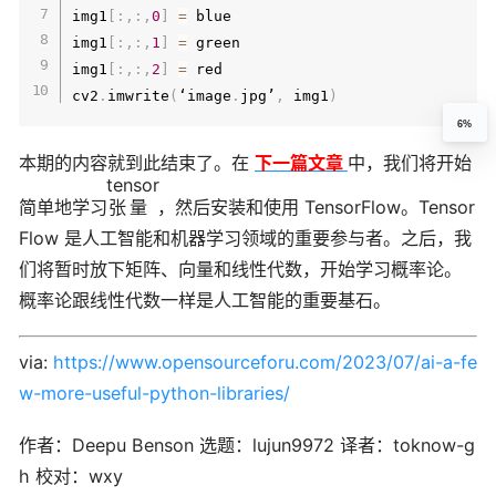
img1
[
:
,
:
,
0
]
=
 blue

img1
[
:
,
:
,
1
]
=
 green

img1
[
:
,
:
,
2
]
=
 red

cv2
.
imwrite
(
‘image
.
jpg’
,
 img1
)
6%
本期的内容就到此结束了。在
下一篇文章
中，我们将开始
tensor
简单地学习
张量
，然后安装和使用 TensorFlow。Tensor
Flow 是人工智能和机器学习领域的重要参与者。之后，我
们将暂时放下矩阵、向量和线性代数，开始学习概率论。
概率论跟线性代数一样是人工智能的重要基石。
via:
https://www.opensourceforu.com/2023/07/ai-a-fe
w-more-useful-python-libraries/
作者：
Deepu Benson
选题：
lujun9972
译者：
toknow-g
h
校对：
wxy