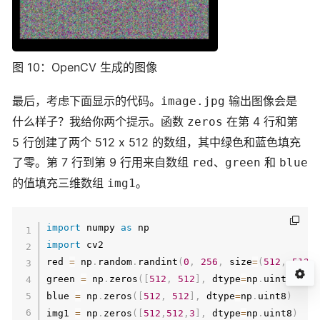
图 10：OpenCV 生成的图像
最后，考虑下面显示的代码。
输出图像会是
image.jpg
什么样子？我给你两个提示。函数
在第 4 行和第
zeros
5 行创建了两个 512 x 512 的数组，其中绿色和蓝色填充
了零。第 7 行到第 9 行用来自数组
、
和
red
green
blue
的值填充三维数组
。
img1
import
 numpy 
as
import
 cv2

red 
=
 np
.
random
.
randint
(
0
,
256
,
 size
=
(
512
,
512
)
green 
=
 np
.
zeros
(
[
512
,
512
]
,
 dtype
=
np
.
uint8
)
blue 
=
 np
.
zeros
(
[
512
,
512
]
,
 dtype
=
np
.
uint8
)
img1 
=
 np
.
zeros
(
[
512
,
512
,
3
]
,
 dtype
=
np
.
uint8
)