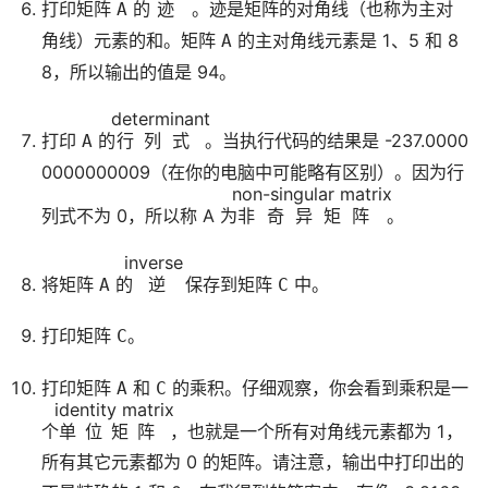
打印矩阵
的
迹
。迹是矩阵的对角线（也称为主对
A
角线）元素的和。矩阵
的主对角线元素是 1、5 和 8
A
8，所以输出的值是 94。
determinant
打印
的
行列式
。当执行代码的结果是 -237.0000
A
0000000009（在你的电脑中可能略有区别）。因为行
non-singular matrix
列式不为 0，所以称 A 为
非奇异矩阵
。
inverse
将矩阵
的
逆
保存到矩阵
中。
A
C
打印矩阵
。
C
打印矩阵
和
的乘积。仔细观察，你会看到乘积是一
A
C
identity matrix
个
单位矩阵
，也就是一个所有对角线元素都为 1，
所有其它元素都为 0 的矩阵。请注意，输出中打印出的