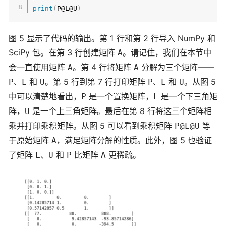
print
(
P@L@U
)
图 5 显示了代码的输出。第 1 行和第 2 行导入 NumPy 和
SciPy 包。在第 3 行创建矩阵
。请记住，我们在本节中
A
会一直使用矩阵
。第 4 行将矩阵
分解为三个矩阵——
A
A
、
和
。第 5 行到第 7 行打印矩阵
、
和
。从图 5
P
L
U
P
L
U
中可以清楚地看出，
是一个置换矩阵，
是一个下三角矩
P
L
阵，
是一个上三角矩阵。最后在第 8 行将这三个矩阵相
U
乘并打印乘积矩阵。从图 5 可以看到乘积矩阵
等
P@L@U
于原始矩阵
，满足矩阵分解的性质。此外，图 5 也验证
A
了矩阵
、
和
比矩阵
更稀疏。
L
U
P
A