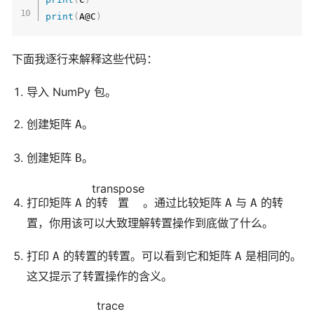
print
(
A@C
)
下面我逐行来解释这些代码：
导入 NumPy 包。
创建矩阵
。
A
创建矩阵
。
B
transpose
打印矩阵
的
转置
。通过比较矩阵
与
的转
A
A
A
置，你用该可以大致理解转置操作到底做了什么。
打印
的转置的转置。可以看到它和矩阵
是相同的。
A
A
这又提示了转置操作的含义。
trace