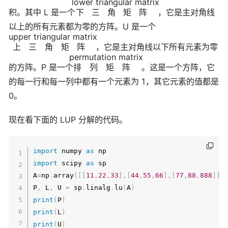
lower triangular matrix
积。其中 L 是一个
下三角矩阵
，它是主对角线
以上的所有元素都为零的方阵。U 是一个
upper triangular matrix
上三角矩阵
，它是主对角线以下所有元素为零
permutation matrix
的方阵。P 是一个
排列矩阵
。这是一个方阵，它
的每一行和每一列中都有一个元素为 1，其它元素的值都是
0。
现在看下面的 LUP 分解的代码。
import
 numpy 
as
import
 scipy 
as
 sp

A
=
np
.
array
(
[
[
11
,
22
,
33
]
,
[
44
,
55
,
66
]
,
[
77
,
88
,
888
]
]
)
P
,
 L
,
 U 
=
 sp
.
linalg
.
lu
(
A
)
print
(
P
)
print
(
L
)
print
(
U
)