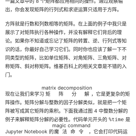
一篇文章中的 8 个矩阵都应用相同的操作。通过观察输
出，你会发现矩阵的行列式和求逆运算只适用于方阵。
方阵就是行数和列数相等的矩阵。在上面的例子中我只是
展示了对矩阵执行各种操作，并没有解释它们背后的理
论。如果你不知道或忘记了矩阵的转置、逆、行列式等知
识的话，你最好自己学习它们。同时你也应该了解一下不
同类型的矩阵，比如单位矩阵、对角矩阵、三角矩阵、对
称矩阵、斜对称矩阵。维基百科上的相关文章是不错的入
门。
matrix decomposition
现在让我们来学习
矩阵分解
，它是更复杂的矩
阵操作。矩阵分解与整数的因子分解类似，就是把一个矩
阵被写成其它矩阵的乘积。下面我通过图 4 中整数分解的
例子来解释矩阵分解的必要性。代码单元开头的
是
%time
magic command
Jupyter Notebook 的
魔法命令
，它会打印代码运