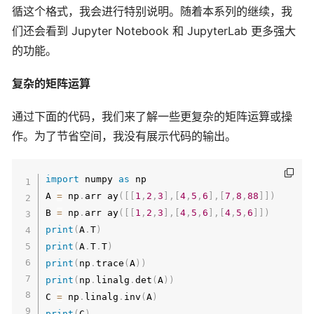
循这个格式，我会进行特别说明。随着本系列的继续，我
们还会看到 Jupyter Notebook 和 JupyterLab 更多强大
的功能。
复杂的矩阵运算
通过下面的代码，我们来了解一些更复杂的矩阵运算或操
作。为了节省空间，我没有展示代码的输出。
import
 numpy 
as
 np

A 
=
 np
.
arr ay
(
[
[
1
,
2
,
3
]
,
[
4
,
5
,
6
]
,
[
7
,
8
,
88
]
]
)
B 
=
 np
.
arr ay
(
[
[
1
,
2
,
3
]
,
[
4
,
5
,
6
]
,
[
4
,
5
,
6
]
]
)
print
(
A
.
T
)
print
(
A
.
T
.
T
)
print
(
np
.
trace
(
A
)
)
print
(
np
.
linalg
.
det
(
A
)
)
C 
=
 np
.
linalg
.
inv
(
A
)
print
(
C
)