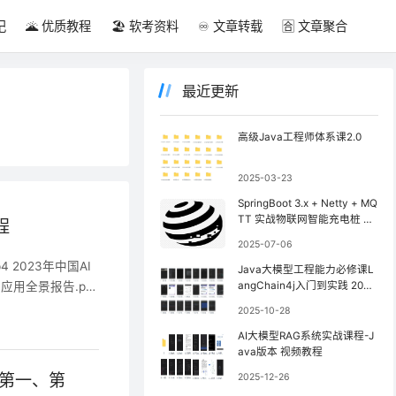
记
🌋 优质教程
🏖️ 软考资料
♾️ 文章转载
🈴 文章聚合
最近更新
高级Java工程师体系课2.0
2025-03-23
SpringBoot 3.x + Netty + MQ
TT 实战物联网智能充电桩 视
程
频教程
2025-07-06
2023年中国AI
Java大模型工程能力必修课L
C应用全景报告.pdf
angChain4j入门到实践 2025
年 视频教程
法篇 产品经理需要
2025-10-28
论
I和AIGC构建全流
AI大模型RAG系统实战课程-J
ava版本 视频教程
客第一、第
2025-12-26