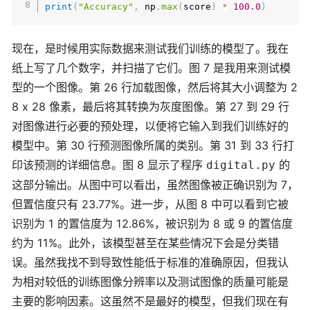
print
(
"Accuracy"
,
 np
.
max
(
score
)
*
100.0
)
现在，是时候用实际数据来测试我们训练的模型了。我在
纸上写了几个数字，并扫描了它们。图 7 是我用来测试模
型的一个图像。第 26 行加载图像，然后将其大小调整为 2
8 x 28 像素，最后将其转换为灰度图像。第 27 到 29 行
对图像进行必要的预处理，以便将它输入到我们训练好的
模型中。第 30 行预测图像所属的类别。第 31 到 33 行打
印该预测的详细信息。图 8 显示了程序
的
digital.py
这部分输出。从图中可以看出，虽然图像被正确识别为 7，
但置信度只有 23.77%。进一步，从图 8 中可以看到它被
识别为 1 的置信度为 12.86%，被识别为 8 或 9 的置信度
约为 11%。此外，该模型甚至在某些情况下会是分类错
误。虽然我找不到导致性能低于标准的准确原因，但我认
为相对较低的训练图像分辨率以及测试图像的质量可能是
主要的影响因素。这虽然不是最好的模型，但我们现在有