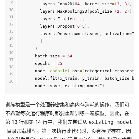
        layers
.
Conv2D
(
64
,
 kernel_size
=
(
3
,
3
)
,
 a
        layers
.
MaxPooling2D
(
pool_size
=
(
2
,
2
)
)
,
        layers
.
Flatten
(
)
,
        layers
.
Dropout
(
0.5
)
,
        layers
.
Dense
(
num_classes
,
 activation
=
”s
]
)
      batch_size 
=
64
      epochs 
=
25
      model
.
compile
(
loss
=
”categorical_crossentr
      model
.
fit
(
x_train
,
 y_train
,
 batch_size
=
ba
      model
.
save
(
“existing_model”
)
训练模型是一个处理器密集和高内存消耗的操作，我们可
不希望每次运行程序时都要重新训练一遍模型。因此，在
第 13 行和第 14 行中，我们先尝试从
existing_model
目录加载模型。第一次执行此代码时，没有模型存在，因