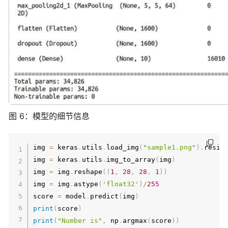
图 6：模型的细节信息
img 
=
 keras
.
utils
.
load_img
(
"sample1.png"
)
.
resiz
img 
=
 keras
.
utils
.
img_to_array
(
img
)
img 
=
 img
.
reshape
(
(
1
,
28
,
28
,
1
)
)
img 
=
 img
.
astype
(
'float32'
)
/
255
score 
=
 model
.
predict
(
img
)
print
(
score
)
print
(
"Number is"
,
 np
.
argmax
(
score
)
)