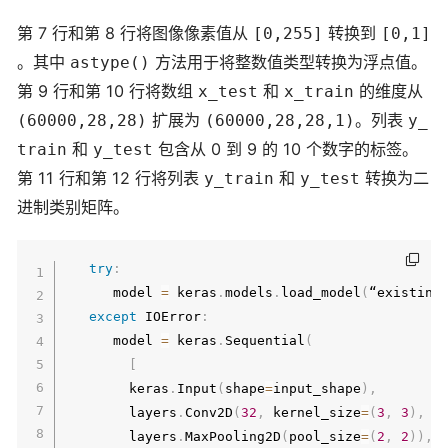
第 7 行和第 8 行将图像像素值从
转换到
[0,255]
[0,1]
。其中
方法用于将整数值类型转换为浮点值。
astype()
第 9 行和第 10 行将数组
和
的维度从
x_test
x_train
扩展为
。列表
(60000,28,28)
(60000,28,28,1)
y_
和
包含从 0 到 9 的 10 个数字的标签。
train
y_test
第 11 行和第 12 行将列表
和
转换为二
y_train
y_test
进制类别矩阵。
try
:
      model 
=
 keras
.
models
.
load_model
(
“existing
except
 IOError
:
      model 
=
 keras
.
Sequential
(
[
        keras
.
Input
(
shape
=
input_shape
)
,
        layers
.
Conv2D
(
32
,
 kernel_size
=
(
3
,
3
)
,
 a
        layers
.
MaxPooling2D
(
pool_size
=
(
2
,
2
)
)
,