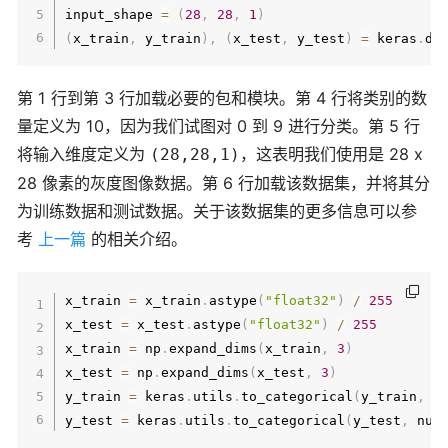
input_shape 
=
(
28
,
28
,
1
)
(
x_train
,
 y_train
)
,
(
x_test
,
 y_test
)
=
 keras
.
da
第 1 行到第 3 行加载必要的包和模块。第 4 行将类别的数
量定义为 10，因为我们试图对 0 到 9 进行分类。第 5 行
将输入维度定义为
，这表明我们使用是 28 x
(28,28,1)
28 像素的灰度图像数据。第 6 行加载该数据集，并将其分
为训练数据和测试数据。关于该数据集的更多信息可以参
考
上一篇
的相关介绍。
x_train 
=
 x_train
.
astype
(
"float32"
)
/
255
x_test 
=
 x_test
.
astype
(
"float32"
)
/
255
x_train 
=
 np
.
expand_dims
(
x_train
,
3
)
x_test 
=
 np
.
expand_dims
(
x_test
,
3
)
y_train 
=
 keras
.
utils
.
to_categorical
(
y_train
,
 n
y_test 
=
 keras
.
utils
.
to_categorical
(
y_test
,
 num